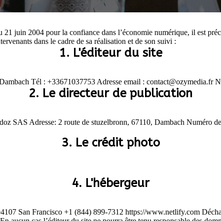
du 21 juin 2004 pour la confiance dans l’économie numérique, il est préci
ntervenants dans le cadre de sa réalisation et de son suivi :
1. L'éditeur du site
 Dambach Tél : +33671037753 Adresse email : contact@ozymedia.fr
2. Le directeur de publication
doz SAS Adresse: 2 route de stuzelbronn, 67110, Dambach Numéro de t
3. Le crédit photo
4. L'hébergeur
94107 San Francisco +1 (844) 899-7312 https://www.netlify.com Décharge L
s. En aucun cas l’éditeur du site ne pourra être tenu responsable des do