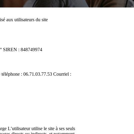
sé aux utilisateurs du site
 N° SIREN : 848749974
éléphone : 06.71.03.77.53 Courriel :
’utilisateur utilise le site à ses seuls
mmages directs ou indirects, et notamment