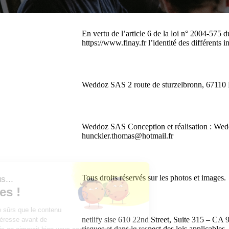
En vertu de l’article 6 de la loi n° 2004-575 
https://www.finay.fr l’identité des différents i
Weddoz SAS 2 route de sturzelbronn, 67110
Weddoz SAS Conception et réalisation : Wed
hunckler.thomas@hotmail.fr
Tous droits réservés sur les photos et images.
Salut c'est nous...
les Cookies !
On a attendu d'être sûrs que le contenu
netlify sise 610 22nd Street, Suite 315 – CA 
de ce site vous intéresse avant de
risques et dans le respect des lois applicable